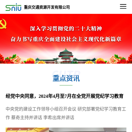
2022-09-02
重庆交通资源开发有限公司
2022-2023年度重庆通邑物业永川三峰项目保洁、绿化服务比选邀请公告
2022-09-02
2022-2023年度重庆通邑物业永川三峰项目保安服务 比选邀请公告
2022-09-26
2022-2023年度通邑物业北部、南部区域服务中心 保洁服务项目（第二次）比选延期公告
2022-12-13
关于重庆东站项目3.47平方公里内相关市政道路土地价值评估服务项目比选延期的公告
重点资讯
2022-11-11
微电园站一体化综合开发项目设计咨询服务中选候选人公示
经党中央同意，2024年4月至7月在全党开展党纪学习教育
2025-12-24
五里店TOD项目下部主体建筑结构安全性鉴定项目比选公告
中央党的建设工作领导小组召开会议 研究部署党纪学习教育工
2025-12-05
作 蔡奇主持并讲话 李希出席并讲话
五里店TOD项目下部主体建筑消防安全评估项目比选公告