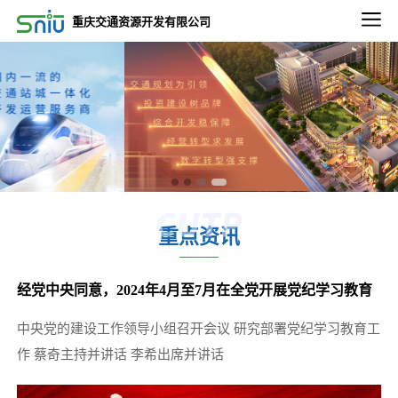
2022-09-02
重庆交通资源开发有限公司
2022-2023年度重庆通邑物业轨道线绿植养租赁养护服务比选邀请第三次公告
2022-09-02
2022-2023年度重庆通邑物业永川三峰项目保洁、绿化服务比选邀请公告
2022-09-02
2022-2023年度重庆通邑物业永川三峰项目保安服务 比选邀请公告
2022-09-26
2022-2023年度通邑物业北部、南部区域服务中心 保洁服务项目（第二次）比选延期公告
重点资讯
2022-12-13
关于重庆东站项目3.47平方公里内相关市政道路土地价值评估服务项目比选延期的公告
经党中央同意，2024年4月至7月在全党开展党纪学习教育
2022-11-11
微电园站一体化综合开发项目设计咨询服务中选候选人公示
中央党的建设工作领导小组召开会议 研究部署党纪学习教育工
2025-12-24
作 蔡奇主持并讲话 李希出席并讲话
五里店TOD项目下部主体建筑结构安全性鉴定项目比选公告