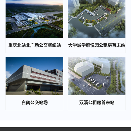
重庆通邑保安服务有限公司2024年度保安人员工作服（含轨道安检工作服）采购服务（第二次）比选邀请公告
2024-10-12
重庆东站铁路综合交通枢纽高铁新经济区基础设施工程(开成路兴塘路拓宽及东延伸段、东侧集散通道)一期景观绿化工程、交通工程、照明工程第三方检测中(选)标候选人公示
2024-10-12
重庆通邑智慧城市运营管理有限公司公司办公室局部改造项目比选公告
重庆北站北广场公交枢纽站
大学城学府悦园公租房首末站
2024-10-12
歇马、木耳等公交站场项目配电工程中(选)标候选人公示
2024-10-08
重庆东站铁路综合交通枢纽高铁新经济区基础设施工程（开成路、兴塘路拓宽及东延伸段、东侧集散通道）一期景观绿化工程、交通工程、照明工程第三方检测 答疑补遗通知
2024-09-26
通邑保安培训基地食堂食材配送比选邀请公告
白鹤公交站场
双溪公租房首末站
2024-09-23
重庆通邑保安服务有限公司2024年度保安人员工作服（含轨道安检工作服）采购服务比选邀请公告
2024-09-23