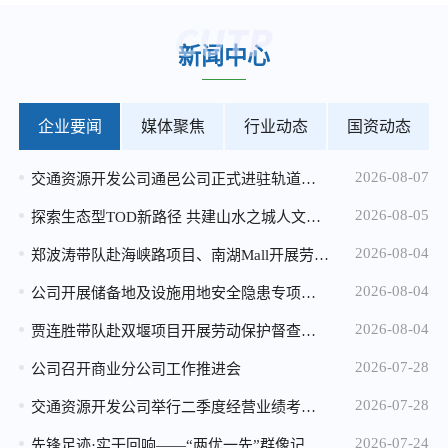
2026-04-20
新闻中心
马家岩小微地块招租公告
2026-04-20
加州实验小学小微地块招租公告
企业要闻
媒体聚焦
行业动态
国资动态
2026-04-20
2026-08-07
交通资源开发公司通邑公司正式进驻轨道交通15号线安保服务
重庆市规划和自然资源局 重庆城市交通开发投资（集团）有限公司 关于重庆市中心城区轨道站点周边用地 （溉澜溪、鸳鸯和七星岗用地） 概念性城市设计征集结果的公告
2026-08-05
2025-12-25
探索生态型TOD新路径 共建山水之城人文社区——公司与重庆生态文化协会开展九曲河湿地专题调研座谈
2026年度消防设施维保服务比选中选候选人公示
2026-08-04
郑波涛带队赴海峡路项目、南湖Mall开展劳动保护督查暨高温慰问
2025-12-24
2026-08-04
公司开展储备地及设施用地安全隐患专项检查 全力筑牢汛期安全防线
微电园站一体化综合开发项目设计咨询服务中选候选人公示
2026-08-04
贾连胜带队赴双堰项目开展劳动保护督查暨高温慰问
2025-12-24
2026-07-28
公司召开商业分公司工作推进会
2026年度配电维保服务比选公告
2026-07-28
交通资源开发公司举行二季度经营业绩考核“季度赛”
2025-12-05
2026-07-24
先锋足迹·实干回响——“两优一先”群像记（三）