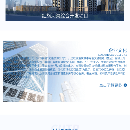
关于微电园站一体化综合开发项目咨询代理服务比选公告
2025-03-12
红旗河沟综合开发项目
大竹林站TOD项目施工图审查中选候选人公示
2025-03-11
江南医院、职教城2个公交站场项目白蚁防治单位中选候选人公示
2025-03-11
企业文化
CORPORATE CULTURE
重庆东站交通枢纽项目项目建设合规性审查比选公告
重庆交通资源开发有限公司（以下简称“交通资源公司”），是以原重庆城市综合交通枢纽（集团）有限公司
为主体，由重庆城市交通开发投资（集团）有限公司按照“多网一体化、分工专业化、经营市场化”整合路径
改组设立的市属国有重要子企业，于2025年4月29日揭牌成立。交通资源公司以“构建战略资源整合平台、创
2025-03-06
新开发经营协同机制、强化商业资源价值挖潜、深化市场化经营改革”为抓手，负责TOD综合开发、剩余空
间及存量土地的一、二级开发以及附属资源经营和增值服务等核心业务。截至目前，公司资产总额近280亿
重庆城市综合交通枢纽(集团)有限公司 关于大剧院站TOD项目概念方案设计单位的比选公告
元，员工队伍逾4000人。
点击了解更多
2025-03-04
重庆城市综合交通枢纽智慧渣土管理系统建设项目中（选）标候选人公示
2025-02-28
重庆东·枢纽城招商宣传片征集公告
2025-02-28