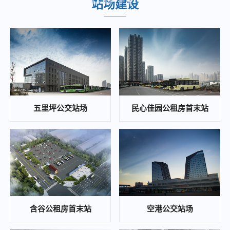
站场建设
重庆城市综合交通枢纽(集团)有限公司关于九曲河智慧停车站场综合开发项目投资收益可行性研究咨询单位的比选公告
2025-02-25
江南医院、职教城2个公交站场项目 白蚁防治单位比选邀请公告
2025-02-24
重庆城市综合交通枢纽(集团)有限公司 大竹林站TOD项目施工图审查比选公告
2025-02-22
陈庹路综合大楼空置房屋招租公告
五里坪公交站场
民心佳园公租房首末站
2025-01-21
招标公告曹家湾公交站场项目施工招标公告
2024-11-22
重庆东站片区次支路网项目黄明路燃气管道改造工程安全评估 比选公告
2024-11-22
白鹤和康庄公交枢纽站场光伏发电项目代建管理单位竞争性比选公告
含谷公租房首末站
空港公交站场
2024-11-20