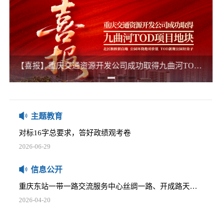
2025-12-05
五里店TOD项目下部主体建筑消防安全评估项目比选公告
2025-12-05
椿萱大道等4个开发用地公交站场委托咨询服务项目比选公告
【喜报】重庆交通资源开发公司成功取得九曲河TOD项目地块 激活区域新活力
那些践行正确政绩观的榜样
2025-12-05
2026-06-16
关于商业资产管理系统网络安全等级保护测评及中间件采购项目的比选公告
习近平：在庆祝中国共产党成立105周年大会上的讲话
2025-12-05
2026-07-01
主题教育
重庆通邑卫士智慧生活服务有限公司2025-2026年度员工工作服采购项目比选公告
对标16字总要求，答好政绩观考卷
2025-12-05
2026-06-29
学堂湾小微地块招租公告
树立正确政绩观，要牢记这两个理念
2026-04-20
信息公开
2026-06-25
重庆东站一带一路交流服务中心丝绸一路、开成路天然气管道迁改安全评估比选公告
习近平党建思想内涵要义
2026-04-20
2026-06-16
安全咨询服务单位比选邀请公告