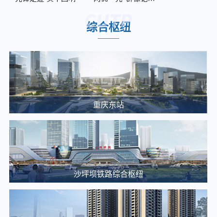
2026年度南部、西部服务中心保洁及绿化服务竞争性比选邀请公告
2025-12-05
综合枢纽
2026年度轨道9号线外墙及声屏障清洗、沟渠池井清掏服务比选邀请公告
2025-12-05
重庆东站交通枢纽项目项目建设合规性审查中(选)标候选人公示
2025-03-20
重庆通邑卫士智慧生活服务有限公司沙枢纽消防报警系统维修项目比选邀请公告
重庆东站
2025-03-25
大剧院站 TOD 项目概念方案设计单位中选候选人公示
2025-03-20
【土地推介】重庆枢纽集团2025年土地招商推介（一）
2025-03-14
沙坪坝铁路综合枢纽
关于九曲河智慧停车站场综合开发项目投资收益可行性研究咨询单位的比选公告
2025-03-13