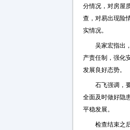
分情况，对房屋
查，对易出现险
实情况。
吴家宏指出
产责任制，强化
发展良好态势。
石飞强调，
全面及时做好隐
平稳发展。
检查结束之