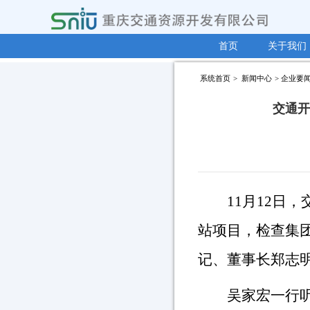
首页
关于我们
系统首页
>
新闻中心
>
企业要
交通开
11
月
12
日，
站项目，检查集
记、董事长郑志
吴家宏一行