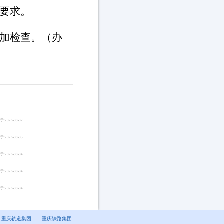
要求。
加检查。
（办
:2026-08-07
:2026-08-05
:2026-08-04
:2026-08-04
:2026-08-04
重庆轨道集团
重庆铁路集团