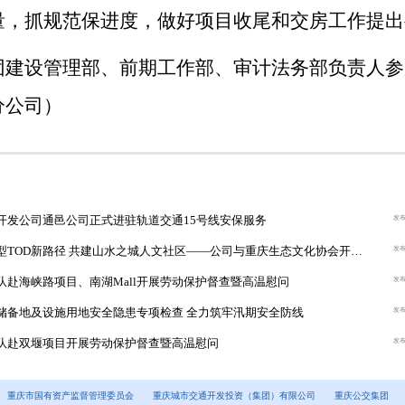
量，抓规范保进度，做好项目收尾和交房工作提出
团建设管理部、前期工作部、审计法务部负责人参
分公司）
源开发公司通邑公司正式进驻轨道交通15号线安保服务
发布于
[企业要闻] 探索生态型TOD新路径 共建山水之城人文社区——公司与重庆生态文化协会开展九曲河湿地专题调研座谈
发布于
带队赴海峡路项目、南湖Mall开展劳动保护督查暨高温慰问
发布于
展储备地及设施用地安全隐患专项检查 全力筑牢汛期安全防线
发布于
胜带队赴双堰项目开展劳动保护督查暨高温慰问
发布于
重庆市国有资产监督管理委员会
重庆城市交通开发投资（集团）有限公司
重庆公交集团