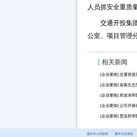
人员抓安全重质
交通开投集
公室、项目管理
相关新闻
[企业要闻] 交通资
[企业要闻] 郑波涛
[企业要闻] 公司开
[企业要闻] 贾连
重庆市人民政府
重庆市交通局