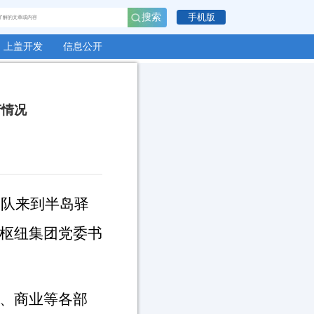
上盖开发
信息公开
产情况
带队来到半岛驿
枢纽集团党委书
、商业等各部