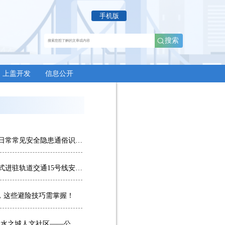
上盖开发
信息公开
群防群治百日攻坚丨《第二批日常常见安全隐患通俗识别指南》来了，赶紧学起来
交通资源开发公司通邑公司正式进驻轨道交通15号线安保服务
袭，这些避险技巧需掌握！
探索生态型TOD新路径 共建山水之城人文社区——公司与重庆生态文化协会开展九曲河湿地专题调研座谈