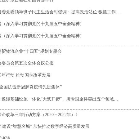
吴存荣在参加指导市国资委党委领导班子民主生活会时强调：提高政治站位 狠抓工作落实 推动国企改革发展行稳致远
题（深入学习贯彻党的十九届五中全会精神）
题（深入学习贯彻党的十九届五中全会精神）
贸物流企业“十四五”规划专题会
央委员会第五次全体会议公报
三年行动 推动国企改革发展
全国抗击新冠肺炎疫情先进集体”
【助力双城经济圈建设】遂潼基础设施一体化“大戏开锣”，川渝国企将突出五个领域一体化
改革三年行动方案（2020－2022年）》
” 建设“智慧名城” 加快推动数字经济高质量发展
近渐清