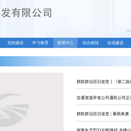
党的建设
学习教育
新闻中心
综合枢纽
站场建设
群防群治百日攻坚 | 暴雨来