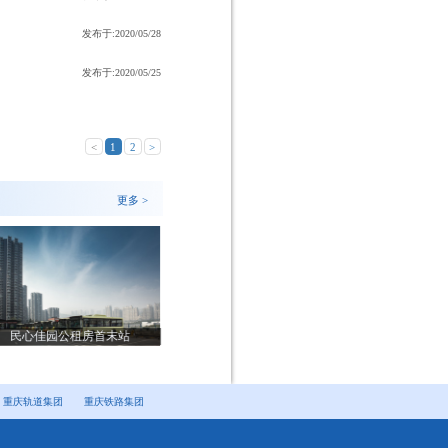
发布于:2020/05/28
发布于:2020/05/25
<
1
2
>
更多 >
民心佳园公租房首末站
五里坪公交站场
沙坝
重庆轨道集团
重庆铁路集团