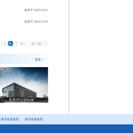
发布于:2025/12/31
发布于:2025/12/29
5
6
7
8
...
41
42
>
更多 >
五里坪公交站场
沙坝公交站场
白
重庆轨道集团
重庆铁路集团