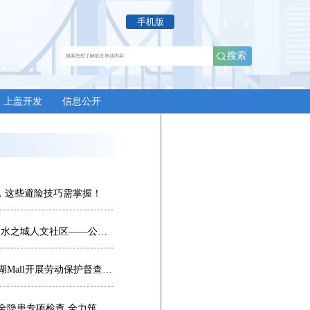
上盖开发
信息公开
袭，这些避险技巧需掌握！
探索生态型TOD新路径 共建山水之城人文社区——公司与重庆生态文化协会开展九曲河湿地专题调研座谈
郑波涛带队赴海峡路项目、南湖Mall开展劳动保护督查暨高温慰问
公司开展储备地及设施用地安全隐患专项检查 全力筑牢汛期安全防线