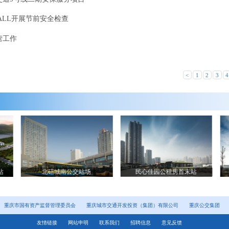
ALL开展节前安全检查
营工作
<
1
2
3
4
站
北碚城南公交站场
民心佳园公租房首末站
重庆市国有资产监督管理委员会
重庆城市交通开发投资（集团）有限公司
重庆公交集团
友情链接
网站申明
联系我们
招聘信息
意见反馈