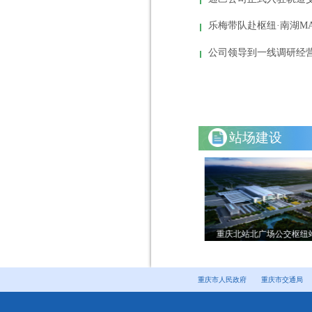
乐梅带队赴枢纽·南湖M
公司领导到一线调研经
站场建设
站场
南彭百合花园公租房首末站
重庆北站北广场公交枢纽
重庆市人民政府
重庆市交通局