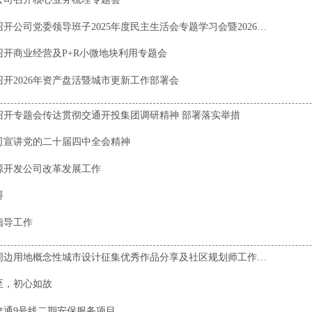
重庆交通资源开发公司召开公司党委领导班子2025年度民主生活会专题学习会暨2026年第一次理论学习中心组（扩大）学习会
开商业经营及P+R小微地块利用专题会
开2026年资产盘活暨城市更新工作部署会
召开专题会传达贯彻交通开投集团调研精神 部署落实举措
司宣讲党的二十届四中全会精神
源开发公司改革发展工作
碍
导工作​
重庆中心城区轨道站点周边用地概念性城市设计征集优秀作品分享及社区规划师工作交流会举行
至，初心如故
交通9号线二期安保服务项目