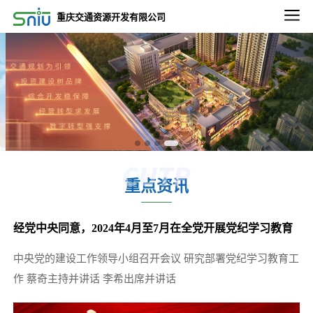
2022-09-02
重庆交通资源开发有限公司
2022-2023年度重庆通邑物业轨道线绿植养租赁养护服务比选邀请第三次公告
2022-09-02
2022-2023年度重庆通邑物业永川三峰项目保洁、绿化服务比选邀请公告
2022-09-02
2022-2023年度重庆通邑物业永川三峰项目保安服务 比选邀请公告
2022-09-26
2022-2023年度通邑物业北部、南部区域服务中心 保洁服务项目（第二次）比选延期公告
重点资讯
2022-12-13
关于重庆东站项目3.47平方公里内相关市政道路土地价值评估服务项目比选延期的公告
经党中央同意，2024年4月至7月在全党开展党纪学习教育
2022-11-11
微电园站一体化综合开发项目设计咨询服务中选候选人公示
中央党的建设工作领导小组召开会议 研究部署党纪学习教育工
2025-12-24
作 蔡奇主持并讲话 李希出席并讲话
五里店TOD项目下部主体建筑结构安全性鉴定项目比选公告