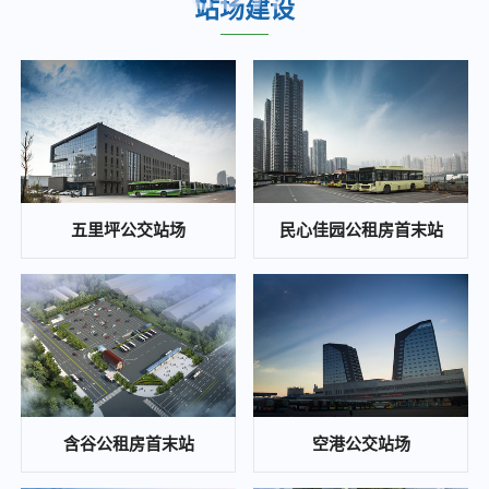
站场建设
重庆城市综合交通枢纽(集团)有限公司关于九曲河智慧停车站场综合开发项目投资收益可行性研究咨询单位的比选公告
2025-02-25
江南医院、职教城2个公交站场项目 白蚁防治单位比选邀请公告
2025-02-24
重庆城市综合交通枢纽(集团)有限公司 大竹林站TOD项目施工图审查比选公告
2025-02-22
陈庹路综合大楼空置房屋招租公告
五里坪公交站场
民心佳园公租房首末站
2025-01-21
招标公告曹家湾公交站场项目施工招标公告
2024-11-22
重庆东站片区次支路网项目黄明路燃气管道改造工程安全评估 比选公告
2024-11-22
白鹤和康庄公交枢纽站场光伏发电项目代建管理单位竞争性比选公告
含谷公租房首末站
空港公交站场
2024-11-20