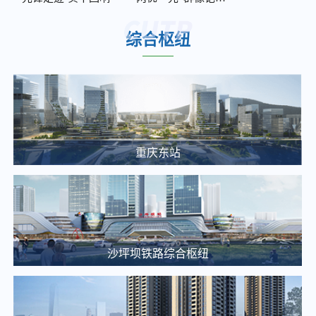
2026年度南部、西部服务中心保洁及绿化服务竞争性比选邀请公告
2025-12-05
综合枢纽
2026年度轨道9号线外墙及声屏障清洗、沟渠池井清掏服务比选邀请公告
2025-12-05
重庆东站交通枢纽项目项目建设合规性审查中(选)标候选人公示
2025-03-20
重庆通邑卫士智慧生活服务有限公司沙枢纽消防报警系统维修项目比选邀请公告
重庆东站
2025-03-25
大剧院站 TOD 项目概念方案设计单位中选候选人公示
2025-03-20
【土地推介】重庆枢纽集团2025年土地招商推介（一）
2025-03-14
沙坪坝铁路综合枢纽
关于九曲河智慧停车站场综合开发项目投资收益可行性研究咨询单位的比选公告
2025-03-13