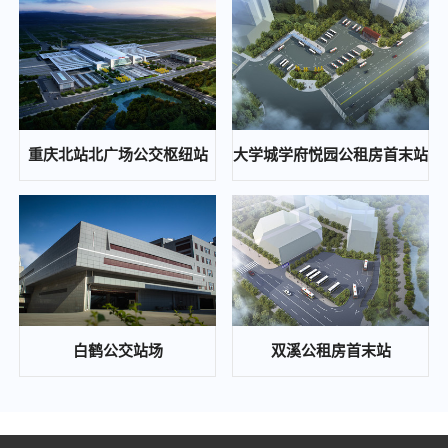
重庆通邑保安服务有限公司2024年度保安人员工作服（含轨道安检工作服）采购服务（第二次）比选邀请公告
2024-10-12
重庆东站铁路综合交通枢纽高铁新经济区基础设施工程(开成路兴塘路拓宽及东延伸段、东侧集散通道)一期景观绿化工程、交通工程、照明工程第三方检测中(选)标候选人公示
2024-10-12
重庆通邑智慧城市运营管理有限公司公司办公室局部改造项目比选公告
重庆北站北广场公交枢纽站
大学城学府悦园公租房首末站
2024-10-12
歇马、木耳等公交站场项目配电工程中(选)标候选人公示
2024-10-08
重庆东站铁路综合交通枢纽高铁新经济区基础设施工程（开成路、兴塘路拓宽及东延伸段、东侧集散通道）一期景观绿化工程、交通工程、照明工程第三方检测 答疑补遗通知
2024-09-26
通邑保安培训基地食堂食材配送比选邀请公告
白鹤公交站场
双溪公租房首末站
2024-09-23
重庆通邑保安服务有限公司2024年度保安人员工作服（含轨道安检工作服）采购服务比选邀请公告
2024-09-23