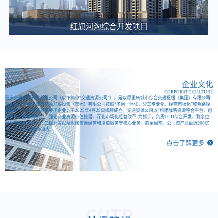
关于微电园站一体化综合开发项目咨询代理服务比选公告
2025-03-12
红旗河沟综合开发项目
大竹林站TOD项目施工图审查中选候选人公示
2025-03-11
江南医院、职教城2个公交站场项目白蚁防治单位中选候选人公示
2025-03-11
企业文化
CORPORATE CULTURE
重庆东站交通枢纽项目项目建设合规性审查比选公告
重庆交通资源开发有限公司（以下简称“交通资源公司”），是以原重庆城市综合交通枢纽（集团）有限公司
为主体，由重庆城市交通开发投资（集团）有限公司按照“多网一体化、分工专业化、经营市场化”整合路径
改组设立的市属国有重要子企业，于2025年4月29日揭牌成立。交通资源公司以“构建战略资源整合平台、创
2025-03-06
新开发经营协同机制、强化商业资源价值挖潜、深化市场化经营改革”为抓手，负责TOD综合开发、剩余空
间及存量土地的一、二级开发以及附属资源经营和增值服务等核心业务。截至目前，公司资产总额近280亿
重庆城市综合交通枢纽(集团)有限公司 关于大剧院站TOD项目概念方案设计单位的比选公告
元，员工队伍逾4000人。
点击了解更多
2025-03-04
重庆城市综合交通枢纽智慧渣土管理系统建设项目中（选）标候选人公示
2025-02-28
重庆东·枢纽城招商宣传片征集公告
2025-02-28