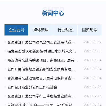
2026-04-20
新闻中心
马家岩小微地块招租公告
2026-04-20
加州实验小学小微地块招租公告
企业要闻
媒体聚焦
行业动态
国资动态
2026-04-20
2026-08-07
交通资源开发公司通邑公司正式进驻轨道交通15号线安保服务
重庆市规划和自然资源局 重庆城市交通开发投资（集团）有限公司 关于重庆市中心城区轨道站点周边用地 （溉澜溪、鸳鸯和七星岗用地） 概念性城市设计征集结果的公告
2026-08-05
2025-12-25
探索生态型TOD新路径 共建山水之城人文社区——公司与重庆生态文化协会开展九曲河湿地专题调研座谈
2026年度消防设施维保服务比选中选候选人公示
2026-08-04
郑波涛带队赴海峡路项目、南湖Mall开展劳动保护督查暨高温慰问
2025-12-24
2026-08-04
公司开展储备地及设施用地安全隐患专项检查 全力筑牢汛期安全防线
微电园站一体化综合开发项目设计咨询服务中选候选人公示
2026-08-04
贾连胜带队赴双堰项目开展劳动保护督查暨高温慰问
2025-12-24
2026-07-28
公司召开商业分公司工作推进会
2026年度配电维保服务比选公告
2026-07-28
交通资源开发公司举行二季度经营业绩考核“季度赛”
2025-12-05
2026-07-24
先锋足迹·实干回响——“两优一先”群像记（三）