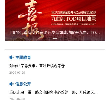
2025-12-05
五里店TOD项目下部主体建筑消防安全评估项目比选公告
2025-12-05
椿萱大道等4个开发用地公交站场委托咨询服务项目比选公告
【喜报】重庆交通资源开发公司成功取得九曲河TOD项目地块 激活区域新活力
重庆交通资源开发公司党员大会胜利召开
那些践行正确政绩观的榜样
2025-12-05
2026-06-16
关于商业资产管理系统网络安全等级保护测评及中间件采购项目的比选公告
习近平：在庆祝中国共产党成立105周年大会上的讲话
2025-12-05
2026-07-01
主题教育
重庆通邑卫士智慧生活服务有限公司2025-2026年度员工工作服采购项目比选公告
对标16字总要求，答好政绩观考卷
2025-12-05
2026-06-29
学堂湾小微地块招租公告
树立正确政绩观，要牢记这两个理念
2026-04-20
信息公开
2026-06-25
重庆东站一带一路交流服务中心丝绸一路、开成路天然气管道迁改安全评估比选公告
习近平党建思想内涵要义
2026-04-20
2026-06-16
安全咨询服务单位比选邀请公告