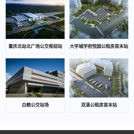
重庆通邑保安服务有限公司2024年度保安人员工作服（含轨道安检工作服）采购服务（第二次）比选邀请公告
2024-10-12
重庆东站铁路综合交通枢纽高铁新经济区基础设施工程(开成路兴塘路拓宽及东延伸段、东侧集散通道)一期景观绿化工程、交通工程、照明工程第三方检测中(选)标候选人公示
2024-10-12
重庆通邑智慧城市运营管理有限公司公司办公室局部改造项目比选公告
重庆北站北广场公交枢纽站
大学城学府悦园公租房首末站
2024-10-12
歇马、木耳等公交站场项目配电工程中(选)标候选人公示
2024-10-08
重庆东站铁路综合交通枢纽高铁新经济区基础设施工程（开成路、兴塘路拓宽及东延伸段、东侧集散通道）一期景观绿化工程、交通工程、照明工程第三方检测 答疑补遗通知
2024-09-26
通邑保安培训基地食堂食材配送比选邀请公告
白鹤公交站场
双溪公租房首末站
2024-09-23
重庆通邑保安服务有限公司2024年度保安人员工作服（含轨道安检工作服）采购服务比选邀请公告
2024-09-23