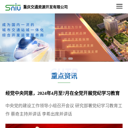
2022-09-02
重庆交通资源开发有限公司
2022-2023年度重庆通邑物业轨道线绿植养租赁养护服务比选邀请第三次公告
2022-09-02
2022-2023年度重庆通邑物业永川三峰项目保洁、绿化服务比选邀请公告
2022-09-02
2022-2023年度重庆通邑物业永川三峰项目保安服务 比选邀请公告
2022-09-26
2022-2023年度通邑物业北部、南部区域服务中心 保洁服务项目（第二次）比选延期公告
重点资讯
2022-12-13
关于重庆东站项目3.47平方公里内相关市政道路土地价值评估服务项目比选延期的公告
经党中央同意，2024年4月至7月在全党开展党纪学习教育
2022-11-11
微电园站一体化综合开发项目设计咨询服务中选候选人公示
中央党的建设工作领导小组召开会议 研究部署党纪学习教育工
2025-12-24
作 蔡奇主持并讲话 李希出席并讲话
五里店TOD项目下部主体建筑结构安全性鉴定项目比选公告