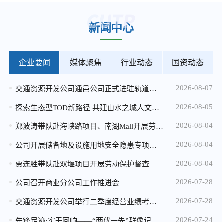
2026-04-20
新闻中心
马家岩小微地块招租公告
2026-04-20
加州实验小学小微地块招租公告
企业要闻
媒体聚焦
行业动态
国资动态
2026-04-20
2026-08-07
交通资源开发公司通邑公司正式进驻轨道交通15号线安保服务
重庆市规划和自然资源局 重庆城市交通开发投资（集团）有限公司 关于重庆市中心城区轨道站点周边用地 （溉澜溪、鸳鸯和七星岗用地） 概念性城市设计征集结果的公告
2026-08-05
2025-12-25
探索生态型TOD新路径 共建山水之城人文社区——公司与重庆生态文化协会开展九曲河湿地专题调研座谈
2026年度消防设施维保服务比选中选候选人公示
2026-08-04
郑波涛带队赴海峡路项目、南湖Mall开展劳动保护督查暨高温慰问
2025-12-24
2026-08-04
公司开展储备地及设施用地安全隐患专项检查 全力筑牢汛期安全防线
微电园站一体化综合开发项目设计咨询服务中选候选人公示
2026-08-04
贾连胜带队赴双堰项目开展劳动保护督查暨高温慰问
2025-12-24
2026-07-28
公司召开商业分公司工作推进会
2026年度配电维保服务比选公告
2026-07-28
交通资源开发公司举行二季度经营业绩考核“季度赛”
2025-12-05
2026-07-24
先锋足迹·实干回响——“两优一先”群像记（三）