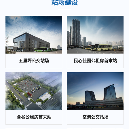
站场建设
重庆城市综合交通枢纽(集团)有限公司关于九曲河智慧停车站场综合开发项目投资收益可行性研究咨询单位的比选公告
2025-02-25
江南医院、职教城2个公交站场项目 白蚁防治单位比选邀请公告
2025-02-24
重庆城市综合交通枢纽(集团)有限公司 大竹林站TOD项目施工图审查比选公告
2025-02-22
陈庹路综合大楼空置房屋招租公告
五里坪公交站场
民心佳园公租房首末站
2025-01-21
招标公告曹家湾公交站场项目施工招标公告
2024-11-22
重庆东站片区次支路网项目黄明路燃气管道改造工程安全评估 比选公告
2024-11-22
白鹤和康庄公交枢纽站场光伏发电项目代建管理单位竞争性比选公告
含谷公租房首末站
空港公交站场
2024-11-20