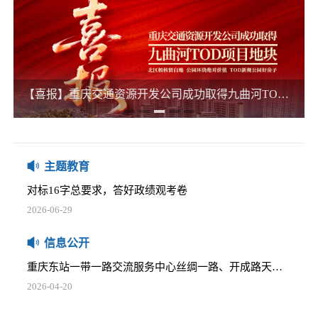
2025-12-05
五里店TOD项目下部主体建筑消防安全评估项目比选公告
2025-12-05
椿萱大道等4个开发用地公交站场委托咨询服务项目比选公告
【喜报】重庆交通资源开发公司成功取得九曲河TOD项目地块 激活区域新活力
那些践行正确政绩观的榜样
2025-12-05
2026-06-16
关于商业资产管理系统网络安全等级保护测评及中间件采购项目的比选公告
习近平：在庆祝中国共产党成立105周年大会上的讲话
2025-12-05
2026-07-01
主题教育
重庆通邑卫士智慧生活服务有限公司2025-2026年度员工工作服采购项目比选公告
对标16字总要求，答好政绩观考卷
2025-12-05
2026-06-29
学堂湾小微地块招租公告
树立正确政绩观，要牢记这两个理念
2026-04-20
信息公开
2026-06-25
重庆东站一带一路交流服务中心丝绸一路、开成路天然气管道迁改安全评估比选公告
习近平党建思想内涵要义
2026-04-20
2026-06-16
安全咨询服务单位比选邀请公告