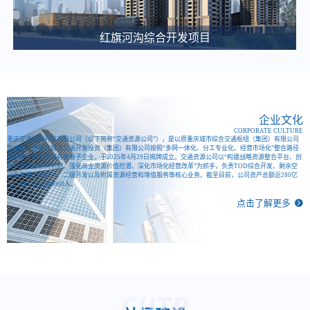
关于微电园站一体化综合开发项目咨询代理服务比选公告
2025-03-12
红旗河沟综合开发项目
大竹林站TOD项目施工图审查中选候选人公示
2025-03-11
江南医院、职教城2个公交站场项目白蚁防治单位中选候选人公示
2025-03-11
企业文化
CORPORATE CULTURE
重庆东站交通枢纽项目项目建设合规性审查比选公告
重庆交通资源开发有限公司（以下简称“交通资源公司”），是以原重庆城市综合交通枢纽（集团）有限公司
为主体，由重庆城市交通开发投资（集团）有限公司按照“多网一体化、分工专业化、经营市场化”整合路径
改组设立的市属国有重要子企业，于2025年4月29日揭牌成立。交通资源公司以“构建战略资源整合平台、创
2025-03-06
新开发经营协同机制、强化商业资源价值挖潜、深化市场化经营改革”为抓手，负责TOD综合开发、剩余空
间及存量土地的一、二级开发以及附属资源经营和增值服务等核心业务。截至目前，公司资产总额近280亿
重庆城市综合交通枢纽(集团)有限公司 关于大剧院站TOD项目概念方案设计单位的比选公告
元，员工队伍逾4000人。
点击了解更多
2025-03-04
重庆城市综合交通枢纽智慧渣土管理系统建设项目中（选）标候选人公示
2025-02-28
重庆东·枢纽城招商宣传片征集公告
2025-02-28