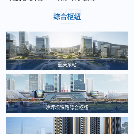
2026年度南部、西部服务中心保洁及绿化服务竞争性比选邀请公告
2025-12-05
综合枢纽
2026年度轨道9号线外墙及声屏障清洗、沟渠池井清掏服务比选邀请公告
2025-12-05
重庆东站交通枢纽项目项目建设合规性审查中(选)标候选人公示
2025-03-20
重庆通邑卫士智慧生活服务有限公司沙枢纽消防报警系统维修项目比选邀请公告
重庆东站
2025-03-25
大剧院站 TOD 项目概念方案设计单位中选候选人公示
2025-03-20
【土地推介】重庆枢纽集团2025年土地招商推介（一）
2025-03-14
沙坪坝铁路综合枢纽
关于九曲河智慧停车站场综合开发项目投资收益可行性研究咨询单位的比选公告
2025-03-13